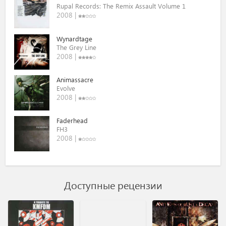
Rupal Records: The Remix Assault Volume 1
2008 |
Wynardtage
The Grey Line
2008 |
Animassacre
Evolve
2008 |
Faderhead
FH3
2008 |
Доступные рецензии