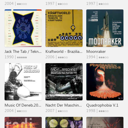
2004 |
1997 |
1997 |
Jack The Tab / Tekno Acid Beat
Kraftworld - Brazilian Tribute To Kraftwerk
Moonraker
1990 |
2006 |
1994 |
Music Of Deneb.2099
Nacht Der Maschinen Volume One
Quadrophobia V.1
2004 |
2007 |
1998 |