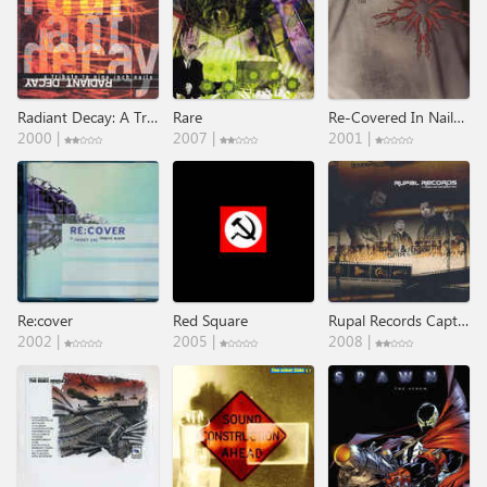
Radiant Decay: A Tribute To Nine Inch Nails
Rare
Re-Covered In Nails 2.001: A Tribute To Nine Inch Nails
2000 |
2007 |
2001 |
Re:cover
Red Square
Rupal Records Capture And Tension
2002 |
2005 |
2008 |