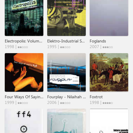
Electropolis: Volume I
Elektro-Industrial Sounds Of The Northwest
Foglands
1998 |
1995 |
2007 |
Four Ways Of Saying H₃O
Fourplay - Nilaihah Records 4x4 Compilation Vol. 0001
Foxtrot
1999 |
2006 |
1998 |