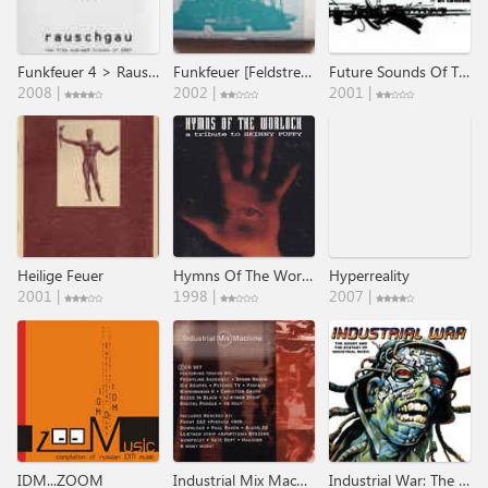
Funkfeuer 4 > Rauschgau
Funkfeuer [Feldstreuung]
Future Sounds Of Tomsk
2008 |
2002 |
2001 |
Heilige Feuer
Hymns Of The Worlock - A Tribute To Skinny Puppy
Hyperreality
2001 |
1998 |
2007 |
IDM...ZOOM
Industrial Mix Machine
Industrial War: The Agony And The Ecstasy Of Industrial Music