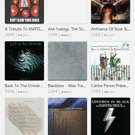
A Tribute To KMFDM Don't Blow Your Cover
Ant-hology. The 5th Anniversary Compilation
Anthems Of Rust & Decay - A Tribute To Marilyn Manson
2000 |
1998 |
2000 |
Back To The Universe Volume 01
Blackbox - Wax Trax! Records: The First 13 Years.
Carlos Peron Präsentiert Ritter Minne & Romantik
1996 |
1994 |
1999 |