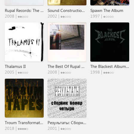
Rupal Records: The Remix Assault Volume 1
Sound Construction Ahead
Spawn The Album
2008 |
2002 |
1997 |
Thalamus II
The Best Of Rupal Records
The Blackest Album - An Industrial Tribute To Metallica
2005 |
2008 |
1998 |
Troum Transformation Tapes: The 20th Anniversary Celebration (1997-2017)
Результаты: Сборник Номер Четыре
2018 |
2001 |