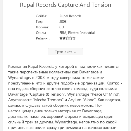
Rupal Records Capture And Tension
Лейбл:
Rupal Records
Год:
2008
Формат:
CD
Стиль:
EBM
,
Electro
,
Industrial
Рейтинг:
Трэк-лист
Компания Rupal Records, у которой в подписчиках числятся
такие перспективные коллективы как Davantage и
Wynardtage, в 2008-м году совершила то же самое
преступление, что и другие подобные организации. Кратко -
она издала сборник синглов своих команд, куда включила
Davantage “Capture & Tension”, Wynardtage “Peace Of Mind”,
Anymassacre “Mecha Tremors” и Acylum “Alone”. Как водится,
целиком слушать такой сборник невозможно. По-
настоящему ценен только материал от Davantage,
достигших, наконец, хорошей формы и выдающих один
сильный трек за другим. Wynardtage, непонятно по какой
причине, выставили сразу три ремикса на женскоголосые