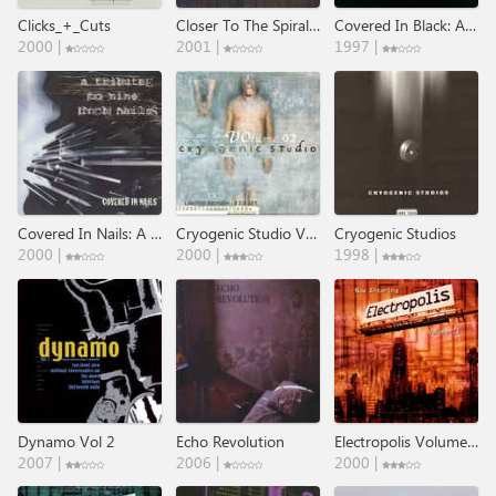
Clicks_+_Cuts
Closer To The Spiral - A Tribute To Nine Inch Nails
Covered In Black: An Industrial Tribute To The Kings Of High Voltage AC/DC
2000 |
2001 |
1997 |
Covered In Nails: A Tribute To Nine Inch Nails
Cryogenic Studio Volume 02
Cryogenic Studios
2000 |
2000 |
1998 |
Dynamo Vol 2
Echo Revolution
Electropolis Volume II
2007 |
2006 |
2000 |