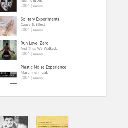
Atomic Erotic
2004 |
Solitary Experiments
Cause & Effect
2004 |
Run Level Zero
And Thus We Walked...
2004 |
Plastic Noise Experience
Maschinenmusik
2004 |