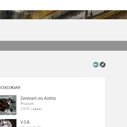
охожие
Zentriert ins Antlitz
Prozium
2004 |
V.S.B.