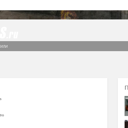
ТИЛИ
П
s
tro