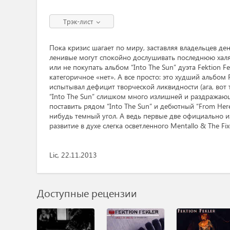
Трэк-лист
Пока кризис шагает по миру, заставляя владельцев де
ленивые могут спокойно дослушивать последнюю хал
или не покупать альбом “Into The Sun” дуэта Fektion F
категоричное «нет». А все просто: это худший альбом F
испытывал дефицит творческой ликвидности (ага, вот т
“Into The Sun” слишком много излишней и раздражающе
поставить рядом “Into The Sun” и дебютный “From Here
нибудь темный угол. А ведь первые две официально 
развитие в духе слегка осветленного Mentallo & The Fixe
Lic, 22.11.2013
Доступные рецензии