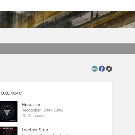
охожие
Headscan
Recognizer [2003​-​2005]
2020 |
Leæther Strip