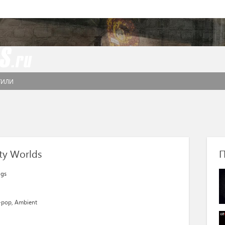
ТИЛИ
ty Worlds
П
ngs
-pop
,
Ambient