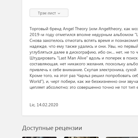
Трэк-лист
Торговый бренд Angel Theory (или Angeltheory, как мо
2019-м году отметился вполне недурным альбомом “Land
Снова захотелось отмотать вспять время и познаком
надежде, что ему также удались и они. Увы, но первы
углубляться далее в дискографию, ибо он… нет, не то 
Штудировать “Last Man Alive” вдоль и поперек в поис
составляющая, нет никакого желания, поскольку альбо
привлечь к себе внимание. Скупая электроника, сухой с
Кроме того, на этот раз Чарльз решил попробовать себ
World”), и, черт побери, как же безжизненно они звуч
цепляет абсолютно; это совершенно точно не тот тип e
Lic, 14.02.2020
Доступные рецензии