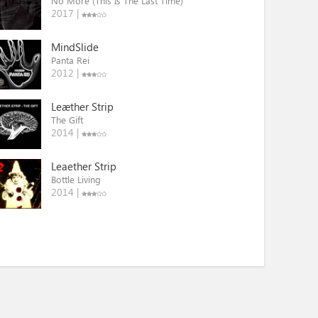
No More (This Is The Last Time)
2017 |
MindSlide
Panta Rei
2012 |
Leæther Strip
The Gift
2014 |
Leaether Strip
Bottle Living
2014 |