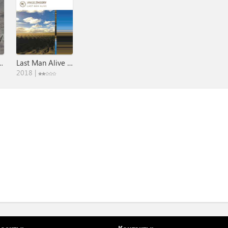
e Is Liquid
Last Man Alive / Empty Worlds
2018 |