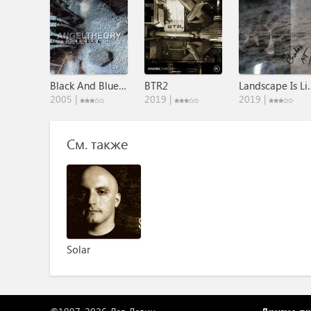
Black And Blue EP
BTR2
Landscap
2005 |
2019 |
2019 |
См. также
Solar