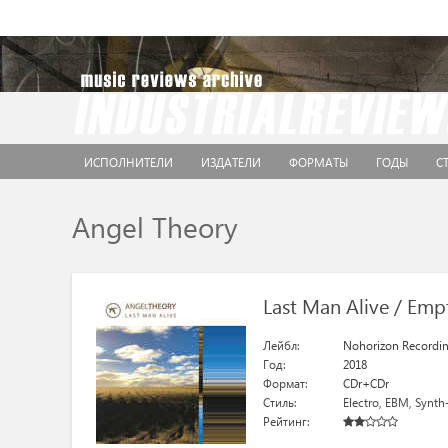
ИСПОЛНИТЕЛИ
ИЗДАТЕЛИ
ФОРМАТЫ
ГОДЫ
С
Angel Theory
Last Man Alive / Emp
Лейбл:
Nohorizon Recordi
Год:
2018
Формат:
CDr+CDr
Стиль:
Electro
,
EBM
,
Synth
Рейтинг: