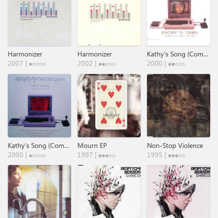
Harmonizer
Harmonizer
Kathy's Song (Come Lie Next To Me)
2007 |
2002 |
2000 |
Kathy's Song (Come Lie Next To Me)
Mourn EP
Non-Stop Violence
2000 |
1997 |
1995 |