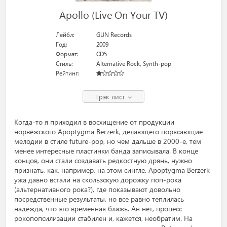
Apollo (Live On Your TV)
Лейбл:
GUN Records
Год:
2009
Формат:
CD5
Стиль:
Alternative Rock
,
Synth-pop
Рейтинг:
Трэк-лист
Когда-то я приходил в восхищение от продукции
норвежского Apoptygma Berzerk, делающего порясающие
мелодии в стиле future-pop, но чем дальше в 2000-е, тем
менее интересные пластинки банда записывала. В конце
концов, они стали создавать редкостную дрянь, нужно
признать, как, например, на этом сингле. Apoptygma Berzerk
ужа давно встали на скользскую дорожку поп-рока
(альтернативного рока?), где показывают довольно
посредственные результаты, но все равно теплилась
надежда, что это временная блажь. Ан нет, процесс
рокопопсилизации стабилен и, кажется, необратим. На