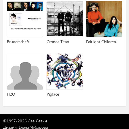
Bruderschaft
Cronos Titan
Fairlight Children
H2O
Pigface
©1997-2026 Лев Левин
Дизайн: Елена Чубарова