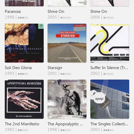
Paranoia
Shine On
Shine On
1998 |
2005 |
2006 |
Soli Deo Gloria
Starsign
Suffer In Silence (Trance Remixes)
1993 |
2001 |
2002 |
The 2nd Manifesto
The Apopcalyptic Manifesto
The Singles Collection
1992 |
1998 |
2003 |