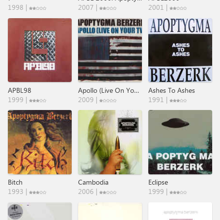
1998 |
2007 |
2001 |
APBL98
Apollo (Live On Your TV)
Ashes To Ashes
1999 |
2009 |
1991 |
Bitch
Cambodia
Eclipse
1993 |
2006 |
1999 |