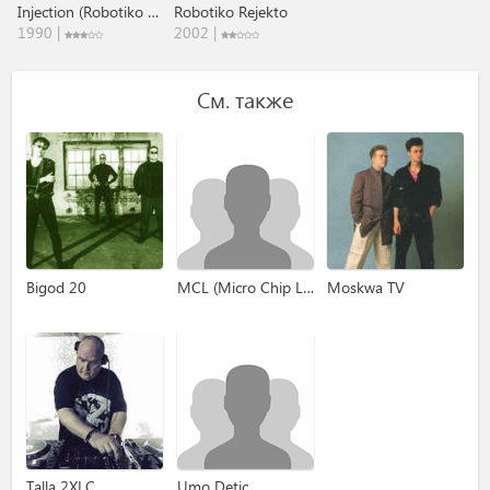
Injection (Robotiko Part 2)
Robotiko Rejekto
1990 |
2002 |
См. также
Bigod 20
MCL (Micro Chip League)
Moskwa TV
Talla 2XLC
Umo Detic