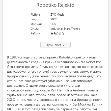
Robotiko Rejekto
Лейбл:
ZYX Music
Год:
2002
Формат:
CD5
Стиль:
Industrial
,
Hard Trance
Рейтинг:
Трэк-лист
В 1987-м году стартовал проект Robotiko Rejekto, начав
деятельность с издания крайне успешного сингла Robotiko!
Для своего времени (ведь тогда только-только начался закат
диско/power energy эпохи) трек звучал очень свежо и даже
прогрессивно. Даже сейчас, по прошествии более двадцати
лет, он все еще действует ублажающее, как говорится –
доставляет. Отцами этого мощного хита стали
трудолюбивые продюсеры Ralf Henrich и Andreas Tomalla.
Удивительно, что второй папа, более известный как Talla
2XLC, очень часто участвовал в стартапах и бросал их после
первых успешных шагов: вспомнить хотя бы Moskwa TV или
MCL. Так и тут, разделив славу за первые три работы, он