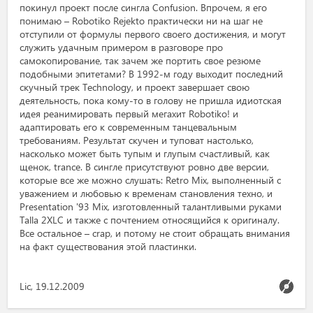
покинул проект после сингла Confusion. Впрочем, я его
понимаю – Robotiko Rejekto практически ни на шаг не
отступили от формулы первого своего достижения, и могут
служить удачным примером в разговоре про
самокопирование, так зачем же портить свое резюме
подобными эпитетами? В 1992-м году выходит последний
скучный трек Technology, и проект завершает свою
деятельность, пока кому-то в голову не пришла идиотская
идея реанимировать первый мегахит Robotiko! и
адаптировать его к современным танцевальным
требованиям. Результат скучен и туповат настолько,
насколько может быть тупым и глупым счастливый, как
щенок, trance. В сингле присутствуют ровно две версии,
которые все же можно слушать: Retro Mix, выполненный с
уважением и любовью к временам становления техно, и
Presentation '93 Mix, изготовленный талантливыми руками
Talla 2XLC и также с почтением относящийся к оригиналу.
Все остальное – crap, и потому не стоит обращать внимания
на факт существования этой пластинки.
Lic, 19.12.2009