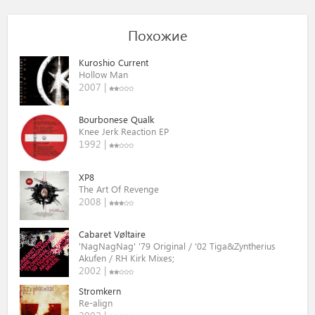
Похожие
Kuroshio Current
Hollow Man
2007 |
Bourbonese Qualk
Knee Jerk Reaction EP
1992 |
XP8
The Art Of Revenge
2008 |
Cabaret Vøltaire
'NagNagNag' '79 Original / '02 Tiga&Zyntherius
Akufen / RH Kirk Mixes;
2002 |
Stromkern
Re-align