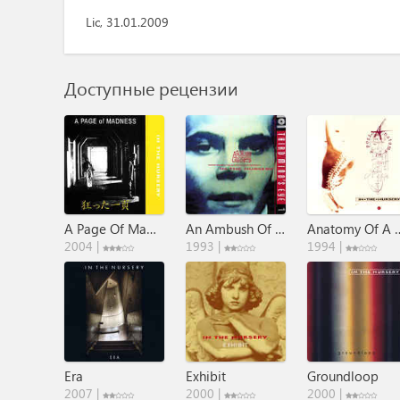
Lic, 31.01.2009
Доступные рецензии
A Page Of Madness
An Ambush Of Ghosts
Anatomy O
2004 |
1993 |
1994 |
Era
Exhibit
Groundloop
2007 |
2000 |
2000 |