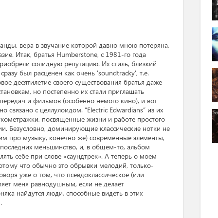
анды, вера в звучание которой давно мною потеряна,
азие. Итак, братья Humberstone, с 1981-го года
приобрели солидную репутацию. Их стиль, близкий
разу был расценен как очень 'soundtracky', т.е.
вое десятилетие своего существования братья даже
тановкам, но постепенно их стали приглашать
передач и фильмов (особенно немого кино), и вот
о связано с целлулоидом. ”Electric Edwardians” из их
откометражки, посвященные жизни и работе простого
ии. Безусловно, доминирующие классические нотки не
рим про музыку, конечно же) современные элементы,
 последних меньшинство, и, в общем-то, альбом
лять себе при слове «саундтрек». А теперь о моем
потому что обычно это обрывки мелодий, только-
воря уже о том, что псевдоклассическое (или
ляет меня равнодушным, если не делает
няка найдутся люди, способные видеть в этих
.