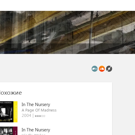
охожие
In The Nursery
A Page Of Madness
2004 |
In The Nursery