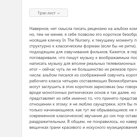
Трэк-лист
Наверное, нет смысла писать рецензию на альбом ком
но, тем не менее, я себе позволю это короткое безобр
носящие кличку In The Nursery, к текущему моменту 
структурно к классическим формам (если бы не ритм), с
подходящим для озвучивания фильмов. Кажется, в пер
поговаривали, что пишут музыку к воображаемым пос
написать музыку для вполне реальных телевизионных 
итог – сейчас чуть ли не большинство их релизов прочн
числа: альбом писался из соображений озвучить кор
рабочего класса четырех составляющих Великобритан
могут заглушить в этих коротких зарисовках (мы гово
вроде монотонных ритмических основ и так далее, но
представляет из себя именно то, что принято представ
отношении к этому: я не люблю саундтреки, хотя бы 
только начинающиеся, как тут же обрывающиеся; не го
современное классическое) звучание до сих пор остав
раздражительным. В общем, не понравилось, но навер
вещичках грани красивого и искусного музицирования