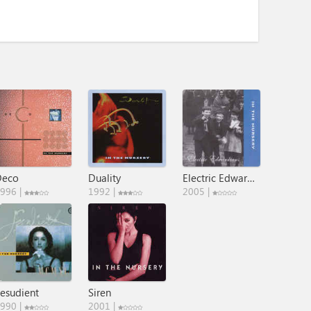
Deco
Duality
Electric Edwardians
996 |
1992 |
2005 |
esudient
Siren
990 |
2001 |