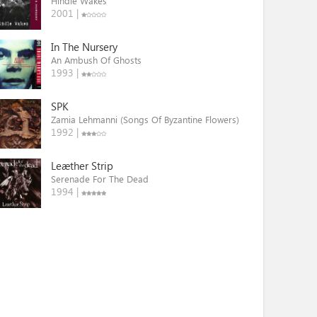
Hindle Wakes
2001 |
In The Nursery
An Ambush Of Ghosts
1993 |
SPK
Zamia Lehmanni (Songs Of Byzantine Flowers)
1992 |
Leæther Strip
Serenade For The Dead
1994 |