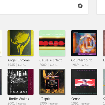
f A Poet
Angel Chrome
Cause + Effect
Counterpoint
1985 |
2002 |
1989 |
1
Hindle Wakes
L'Esprit
Sense
S
2001 |
1990 |
1991 |
1